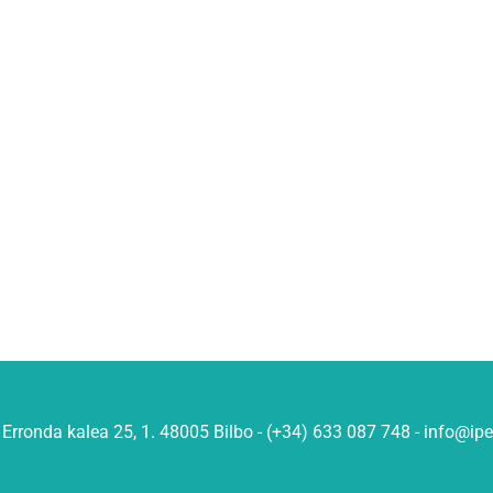
Erronda kalea 25, 1. 48005 Bilbo - (+34) 633 087 748 - info@ip