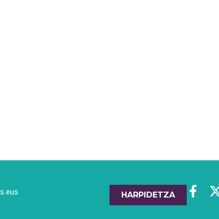
es.eus
HARPIDETZA