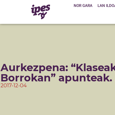
NOR GARA
LAN ILDO
Aurkezpena: “Klasea
Borrokan” apunteak.
2017-12-04