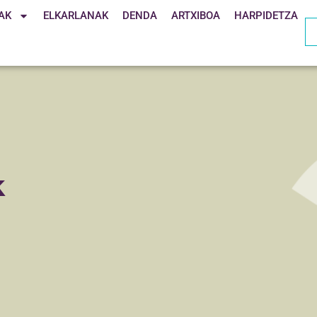
AK
ELKARLANAK
DENDA
ARTXIBOA
HARPIDETZA
k