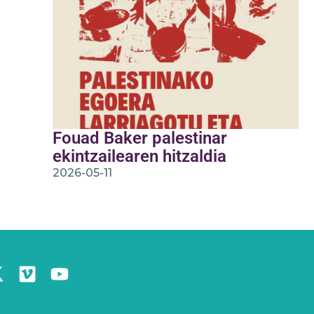
Fouad Baker palestinar
ekintzailearen hitzaldia
2026-05-11