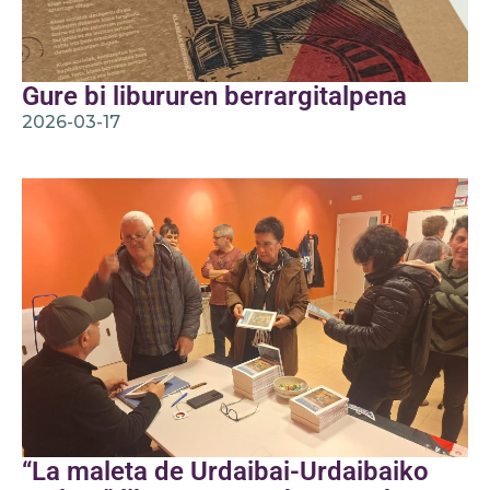
Gure bi libururen berrargitalpena
2026-03-17
“La maleta de Urdaibai-Urdaibaiko