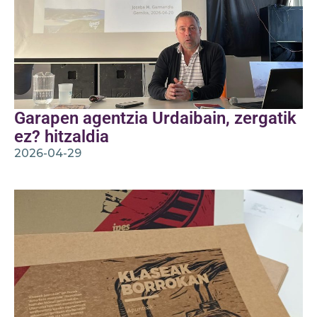
Garapen agentzia Urdaibain, zergatik
ez? hitzaldia
2026-04-29