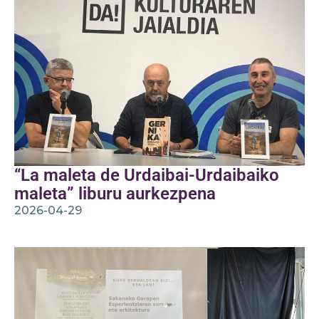
“La maleta de Urdaibai-Urdaibaiko
maleta” liburu aurkezpena
2026-04-29