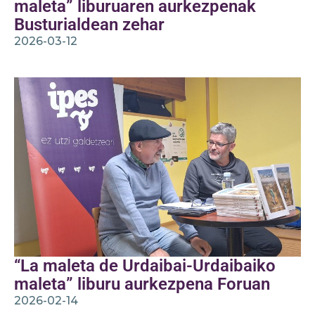
maleta” liburuaren aurkezpenak
Busturialdean zehar
2026-03-12
“La maleta de Urdaibai-Urdaibaiko
maleta” liburu aurkezpena Foruan
2026-02-14