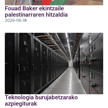
Fouad Baker ekintzaile
palestinarraren hitzaldia
2026-06-18
Teknologia burujabetzarako
azpiegiturak