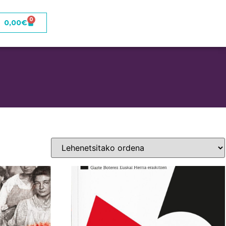
0
0,00
€