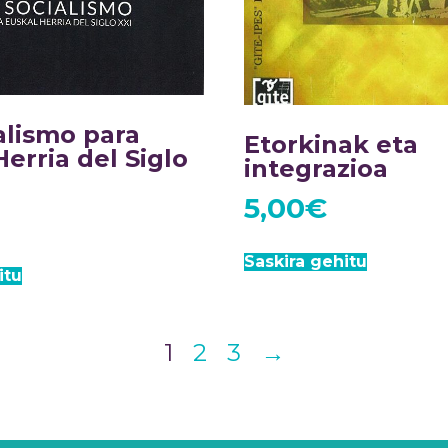
alismo para
Etorkinak eta
erria del Siglo
integrazioa
5,00
€
Saskira gehitu
itu
1
2
3
→