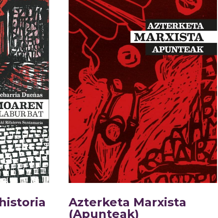
historia
Azterketa Marxista
(Apunteak)