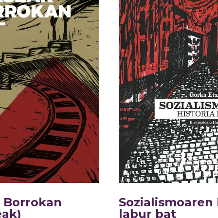
 Borrokan
Sozialismoaren 
eak)
labur bat