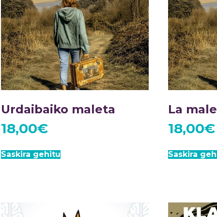
Urdaibaiko maleta
La male
18,00
€
18,00
€
Saskira gehitu
Saskira geh