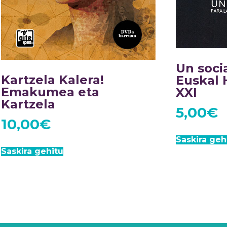
Un soci
Kartzela Kalera!
Euskal H
Emakumea eta
XXI
Kartzela
5,00
€
10,00
€
Saskira geh
Saskira gehitu