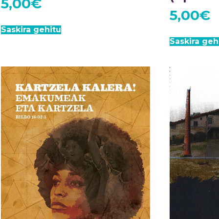
5,00
€
5,00
€
Saskira gehitu
Saskira geh