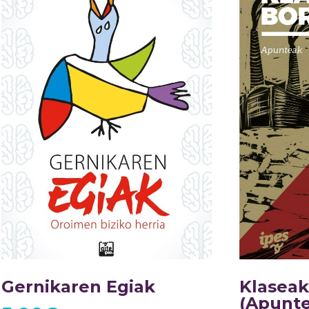
Gernikaren Egiak
Klaseak
(Apunt