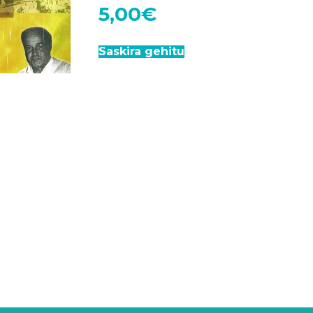
5,00
€
Saskira gehitu