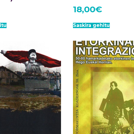
18,00
€
itu
Saskira gehitu