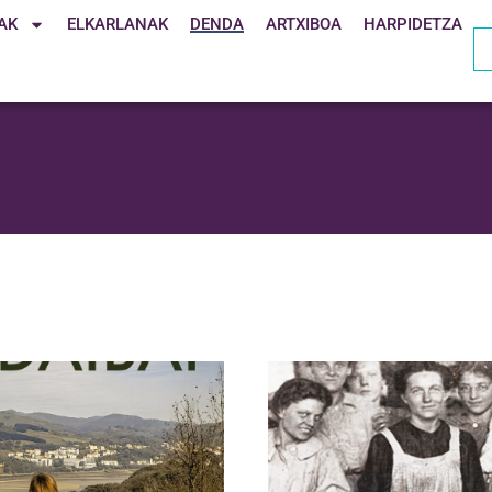
AK
ELKARLANAK
DENDA
ARTXIBOA
HARPIDETZA