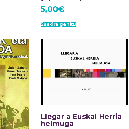
5,00
€
Saskira gehitu
Llegar a Euskal Herria
helmuga