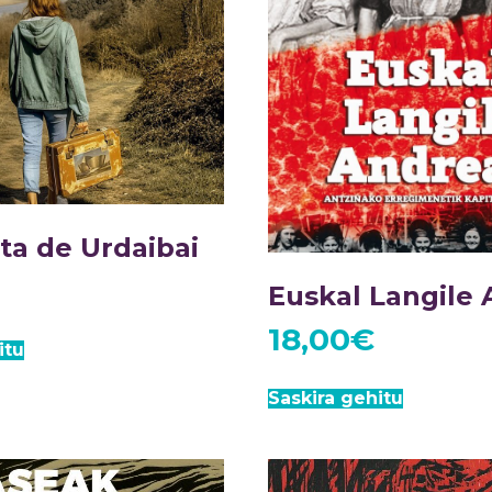
ta de Urdaibai
Euskal Langile
18,00
€
itu
Saskira gehitu