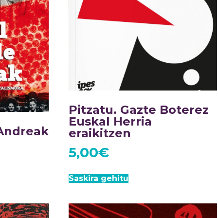
Pitzatu. Gazte Boterez
Euskal Herria
 Andreak
eraikitzen
5,00
€
Saskira gehitu