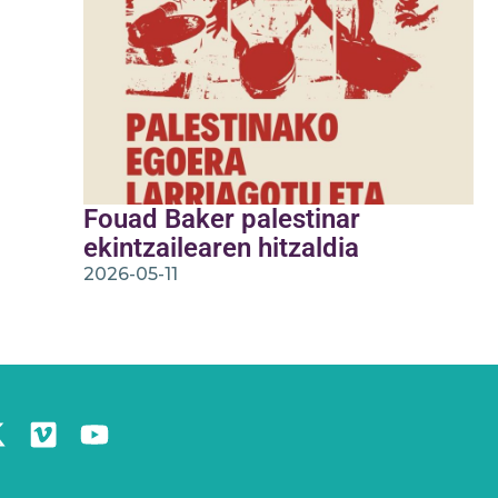
Fouad Baker palestinar
ekintzailearen hitzaldia
2026-05-11