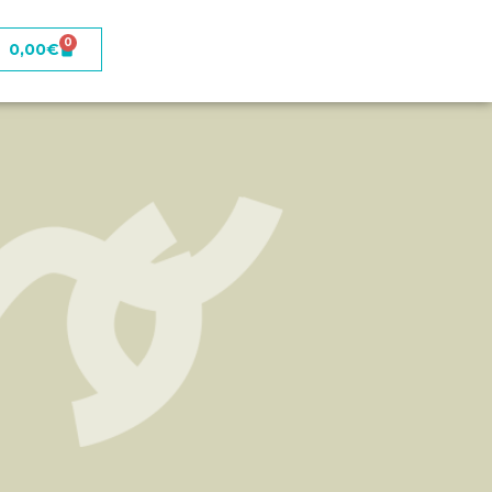
0
0,00
€