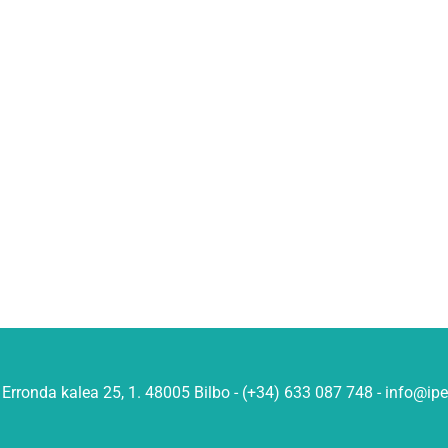
Erronda kalea 25, 1. 48005 Bilbo - (+34) 633 087 748 - info@ip