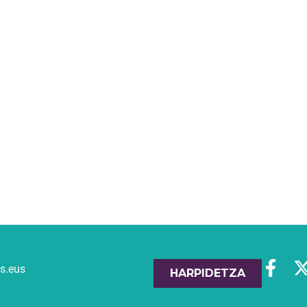
es.eus
HARPIDETZA