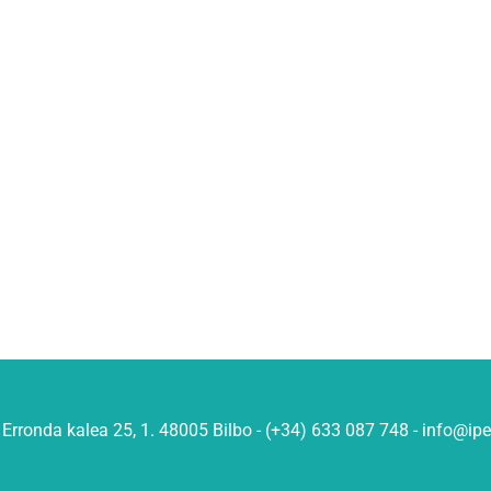
Erronda kalea 25, 1. 48005 Bilbo - (+34) 633 087 748 - info@ip