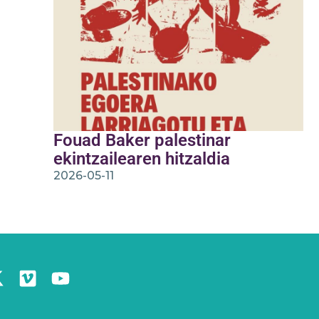
Fouad Baker palestinar
ekintzailearen hitzaldia
2026-05-11