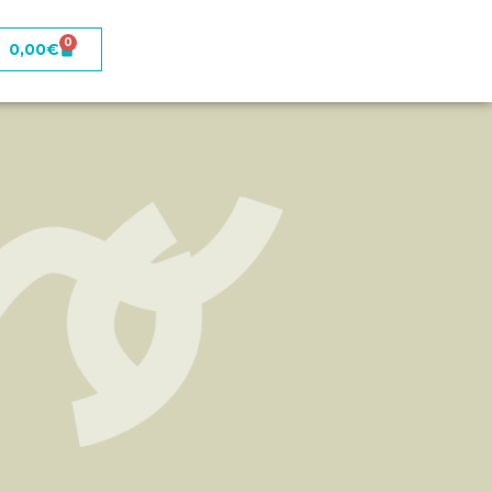
0
0,00
€