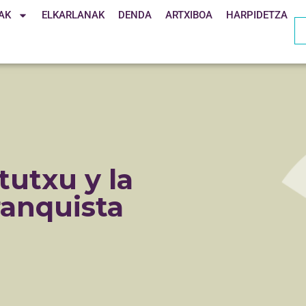
AK
ELKARLANAK
DENDA
ARTXIBOA
HARPIDETZA
utxu y la
ranquista