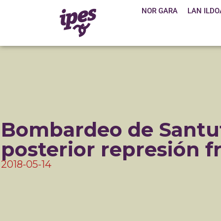
NOR GARA
LAN ILDO
Bombardeo de Santut
posterior represión f
2018-05-14