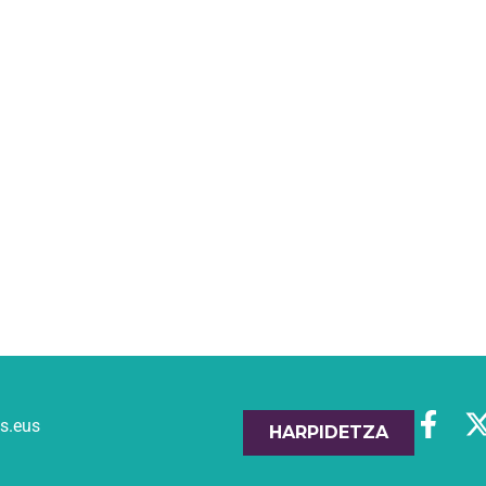
es.eus
HARPIDETZA