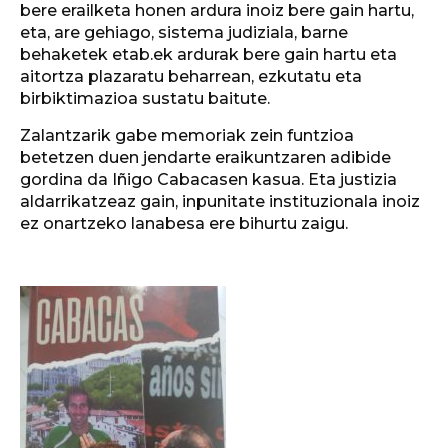
bere erailketa honen ardura inoiz bere gain hartu,
eta, are gehiago, sistema judiziala, barne
behaketek etab.ek ardurak bere gain hartu eta
aitortza plazaratu beharrean, ezkutatu eta
birbiktimazioa sustatu baitute.
Zalantzarik gabe memoriak zein funtzioa
betetzen duen jendarte eraikuntzaren adibide
gordina da Iñigo Cabacasen kasua. Eta justizia
aldarrikatzeaz gain, inpunitate instituzionala inoiz
ez onartzeko lanabesa ere bihurtu zaigu.