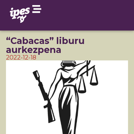
“Cabacas” liburu
aurkezpena
2022-12-18