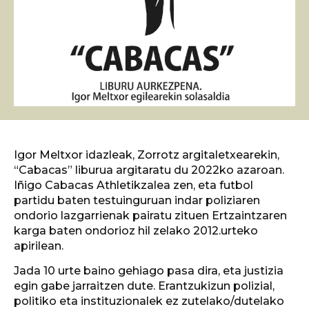
Igor Meltxor idazleak, Zorrotz argitaletxearekin,
“Cabacas” liburua argitaratu du 2022ko azaroan.
Iñigo Cabacas Athletikzalea zen, eta futbol
partidu baten testuinguruan indar poliziaren
ondorio lazgarrienak pairatu zituen Ertzaintzaren
karga baten ondorioz hil zelako 2012.urteko
apirilean.
Jada 10 urte baino gehiago pasa dira, eta justizia
egin gabe jarraitzen dute. Erantzukizun polizial,
politiko eta instituzionalek ez zutelako/dutelako