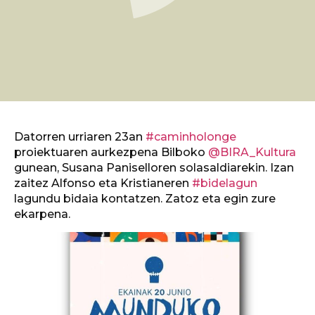
Datorren urriaren 23an
#caminholonge
proiektuaren aurkezpena Bilboko
@BIRA_Kultura
gunean, Susana Paniselloren solasaldiarekin. Izan
zaitez Alfonso eta Kristianeren
#bidelagun
lagundu bidaia kontatzen. Zatoz eta egin zure
ekarpena.