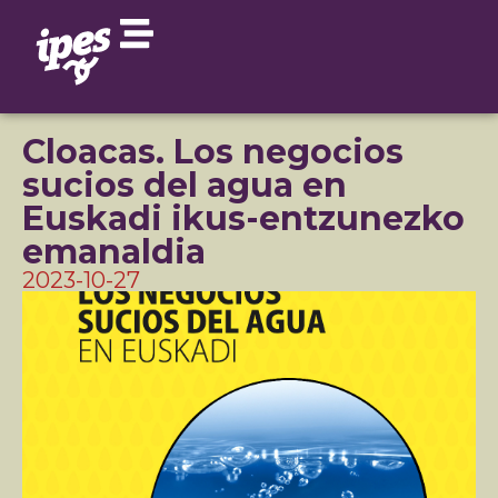
Cloacas. Los negocios
sucios del agua en
Euskadi ikus-entzunezko
emanaldia
2023-10-27