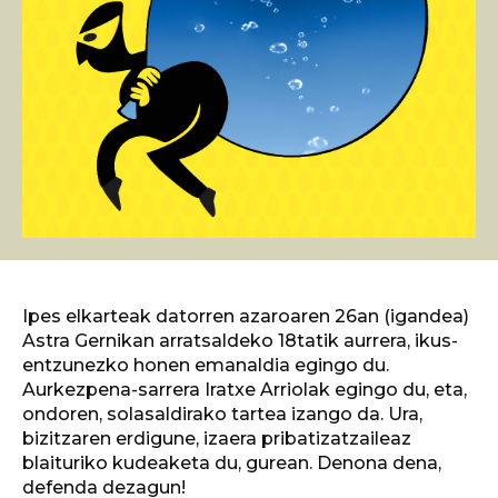
Ipes elkarteak datorren azaroaren 26an (igandea)
Astra Gernikan arratsaldeko 18tatik aurrera, ikus-
entzunezko honen emanaldia egingo du.
Aurkezpena-sarrera Iratxe Arriolak egingo du, eta,
ondoren, solasaldirako tartea izango da. Ura,
bizitzaren erdigune, izaera pribatizatzaileaz
blaituriko kudeaketa du, gurean. Denona dena,
defenda dezagun!