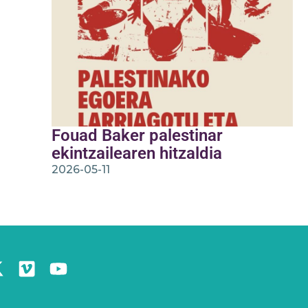
Fouad Baker palestinar
ekintzailearen hitzaldia
2026-05-11