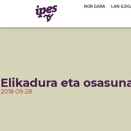
NOR GARA
LAN ILDO
Elikadura eta osasun
2018-09-28