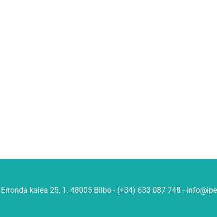
Erronda kalea 25, 1. 48005 Bilbo - (+34) 633 087 748 - info@ip