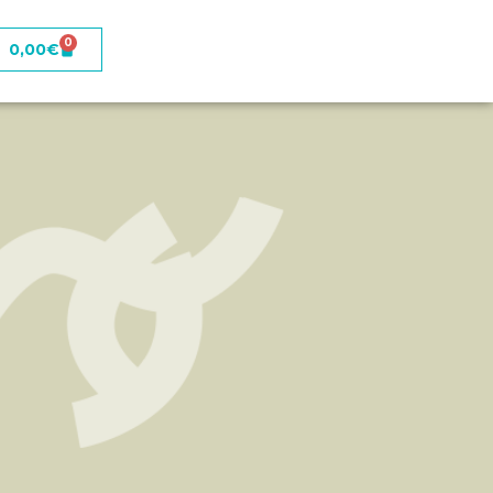
0
0,00
€