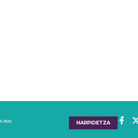
es.eus
HARPIDETZA