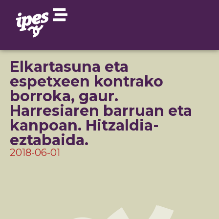
Elkartasuna eta
espetxeen kontrako
borroka, gaur.
Harresiaren barruan eta
kanpoan. Hitzaldia-
eztabaida.
2018-06-01