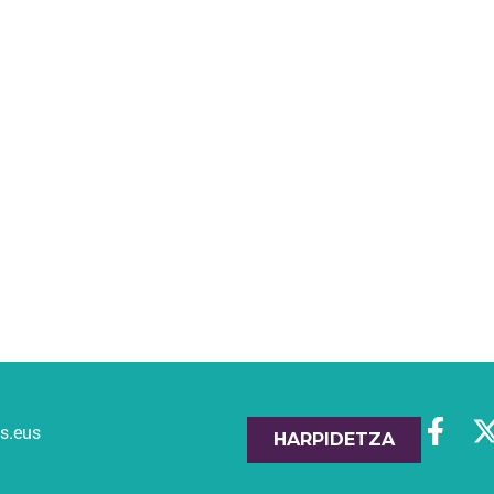
es.eus
HARPIDETZA