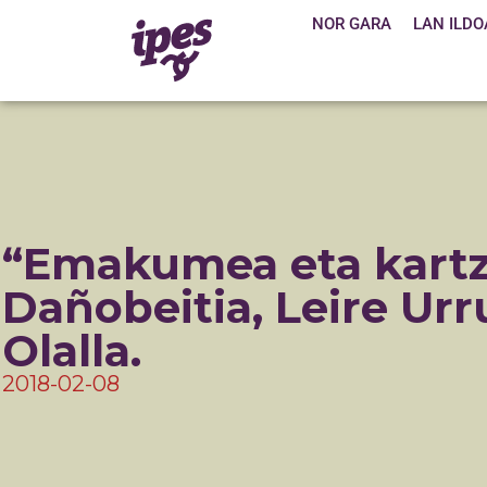
NOR GARA
LAN ILDO
“Emakumea eta kartz
Dañobeitia, Leire Urr
Olalla.
2018-02-08