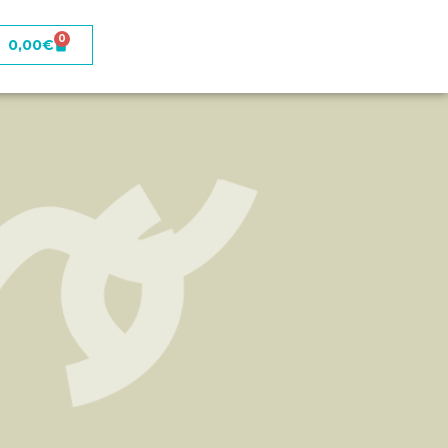
0
0,00
€