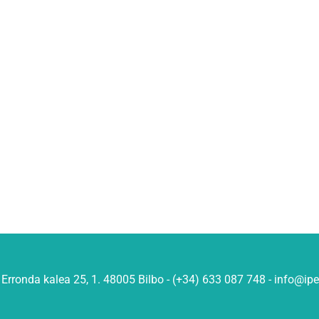
Erronda kalea 25, 1. 48005 Bilbo - (+34) 633 087 748 - info@ip