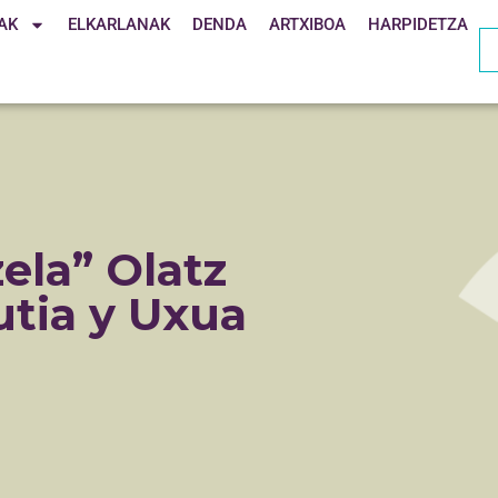
AK
ELKARLANAK
DENDA
ARTXIBOA
HARPIDETZA
ela” Olatz
utia y Uxua