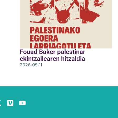
Fouad Baker palestinar
ekintzailearen hitzaldia
2026-05-11