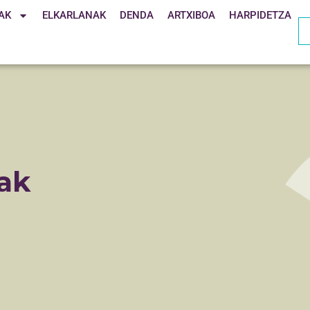
AK
ELKARLANAK
DENDA
ARTXIBOA
HARPIDETZA
ak