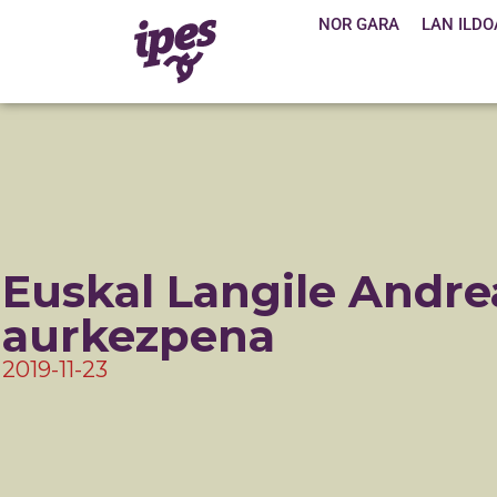
NOR GARA
LAN ILDO
Euskal Langile Andre
aurkezpena
2019-11-23