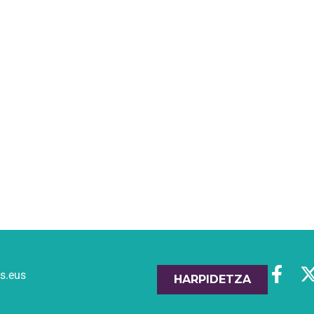
es.eus
HARPIDETZA