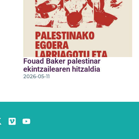
Fouad Baker palestinar
ekintzailearen hitzaldia
2026-05-11