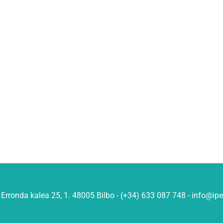
Erronda kalea 25, 1. 48005 Bilbo - (+34) 633 087 748 - info@ip