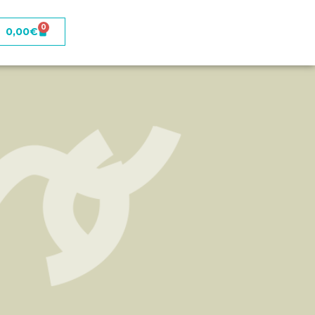
0
0,00
€