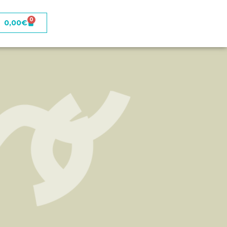
0
0,00
€