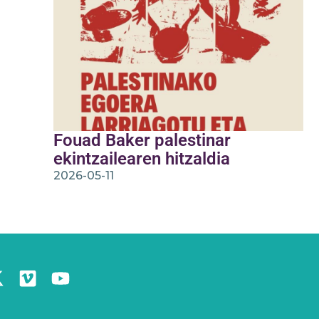
Fouad Baker palestinar
ekintzailearen hitzaldia
2026-05-11