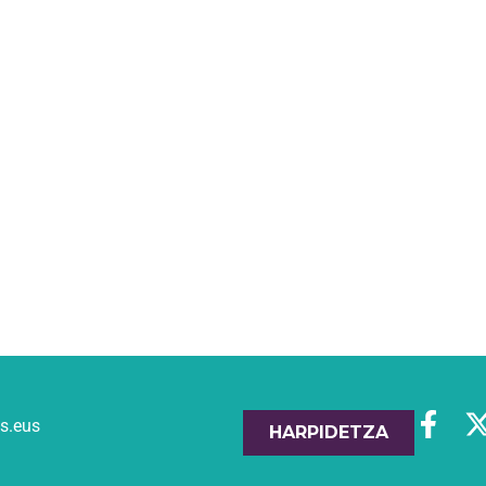
es.eus
HARPIDETZA