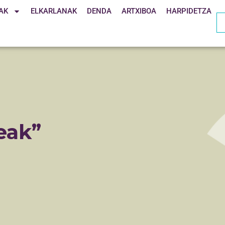
AK
ELKARLANAK
DENDA
ARTXIBOA
HARPIDETZA
eak”