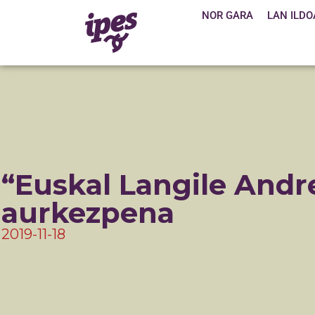
NOR GARA
LAN ILDO
“Euskal Langile Andr
aurkezpena
2019-11-18