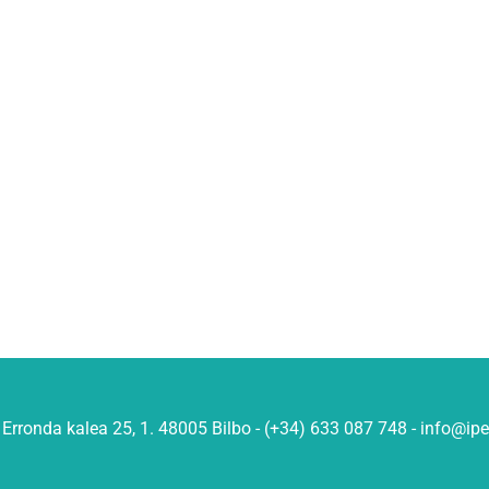
Erronda kalea 25, 1. 48005 Bilbo - (+34) 633 087 748 - info@ip