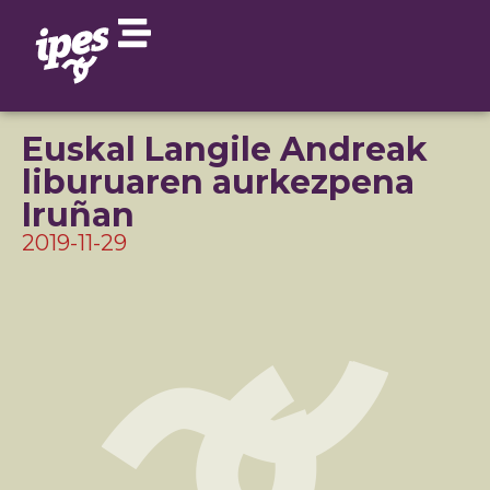
Euskal Langile Andreak
liburuaren aurkezpena
Iruñan
2019-11-29