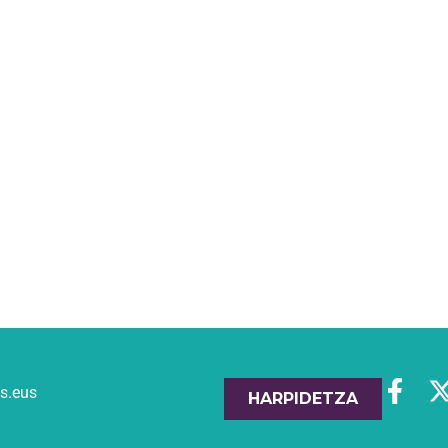
es.eus
HARPIDETZA