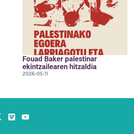
Fouad Baker palestinar
ekintzailearen hitzaldia
2026-05-11