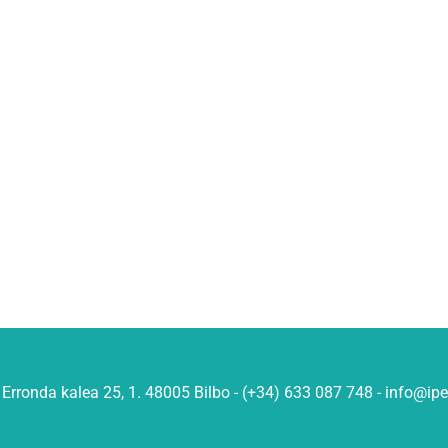
Erronda kalea 25, 1. 48005 Bilbo - (+34) 633 087 748 - info@ip