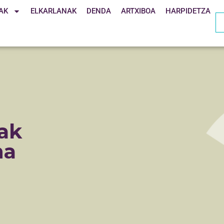
AK
ELKARLANAK
DENDA
ARTXIBOA
HARPIDETZA
ak
na