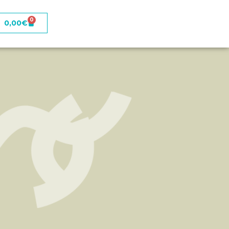
0
0,00
€