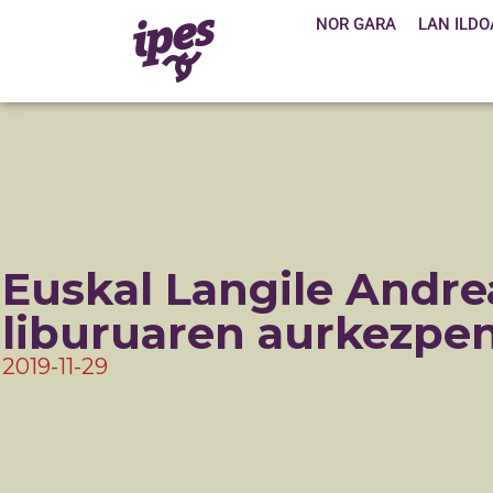
NOR GARA
LAN ILDO
Euskal Langile Andre
liburuaren aurkezpe
2019-11-29