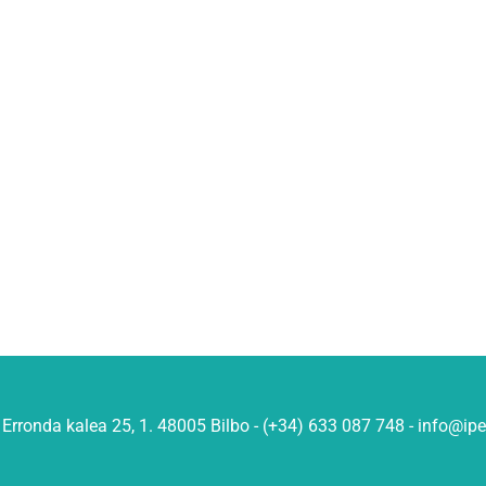
Erronda kalea 25, 1. 48005 Bilbo - (+34) 633 087 748 - info@ip