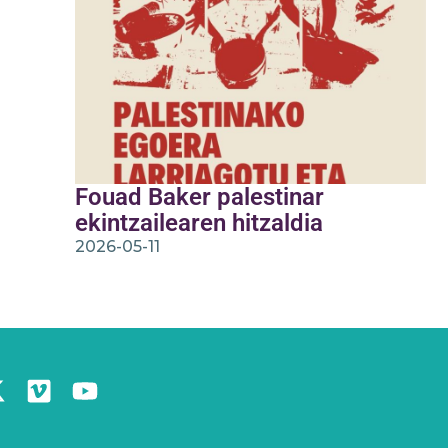
Fouad Baker palestinar
ekintzailearen hitzaldia
2026-05-11