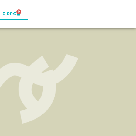
0
0,00
€