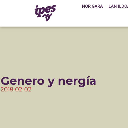
NOR GARA
LAN ILDO
Genero y nergía
2018-02-02