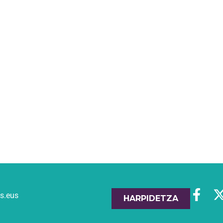
es.eus
HARPIDETZA