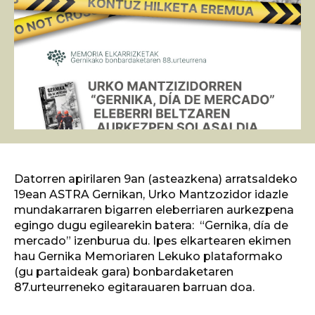
Datorren apirilaren 9an (asteazkena) arratsaldeko
19ean ASTRA Gernikan, Urko Mantzozidor idazle
mundakarraren bigarren eleberriaren aurkezpena
egingo dugu egilearekin batera: “Gernika, día de
mercado” izenburua du. Ipes elkartearen ekimen
hau Gernika Memoriaren Lekuko plataformako
(gu partaideak gara) bonbardaketaren
87.urteurreneko egitarauaren barruan doa.