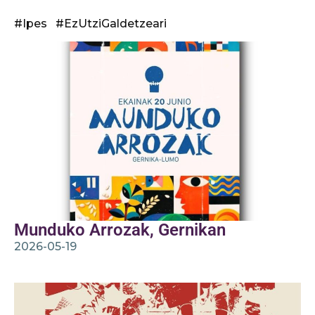
#Ipes #EzUtziGaldetzeari
Munduko Arrozak, Gernikan
2026-05-19