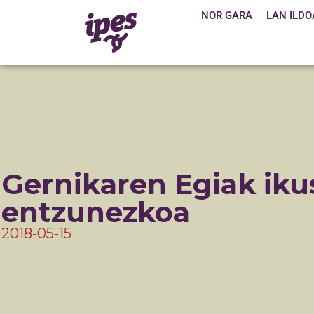
NOR GARA
LAN ILDO
Gernikaren Egiak iku
entzunezkoa
2018-05-15