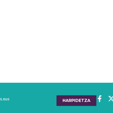
es.eus
HARPIDETZA