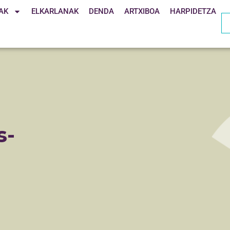
AK
ELKARLANAK
DENDA
ARTXIBOA
HARPIDETZA
s-