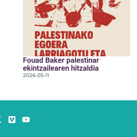
Fouad Baker palestinar
ekintzailearen hitzaldia
2026-05-11