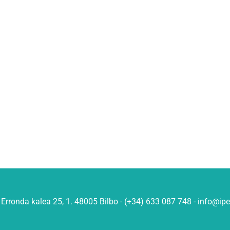
Erronda kalea 25, 1. 48005 Bilbo - (+34) 633 087 748 - info@ip