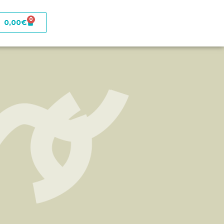
0
0,00
€