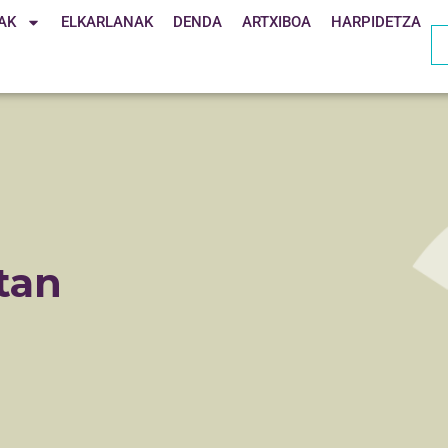
AK
ELKARLANAK
DENDA
ARTXIBOA
HARPIDETZA
tan