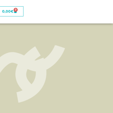
0
0,00
€