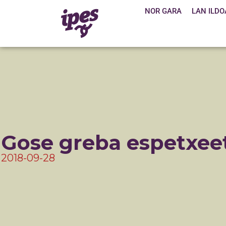
NOR GARA
LAN ILDO
Gose greba espetxee
2018-09-28