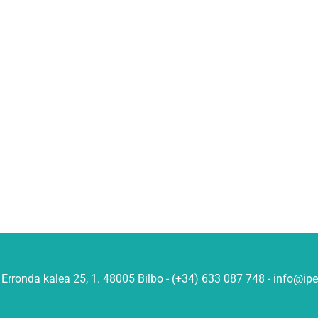
Erronda kalea 25, 1. 48005 Bilbo - (+34) 633 087 748 - info@ip