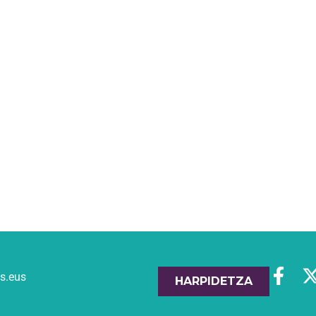
es.eus
HARPIDETZA