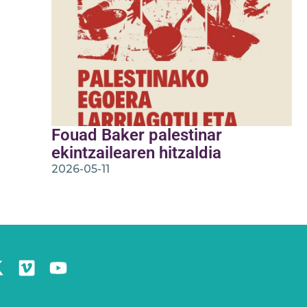
Fouad Baker palestinar
ekintzailearen hitzaldia
2026-05-11