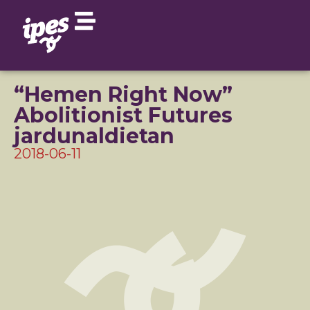
“Hemen Right Now”
Abolitionist Futures
jardunaldietan
2018-06-11