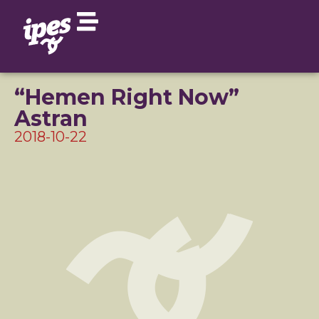
“Hemen Right Now”
Astran
2018-10-22