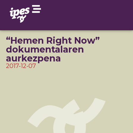
“Hemen Right Now”
dokumentalaren
aurkezpena
2017-12-07