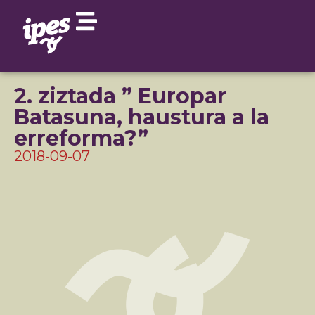
2. ziztada ” Europar
Batasuna, haustura a la
erreforma?”
2018-09-07