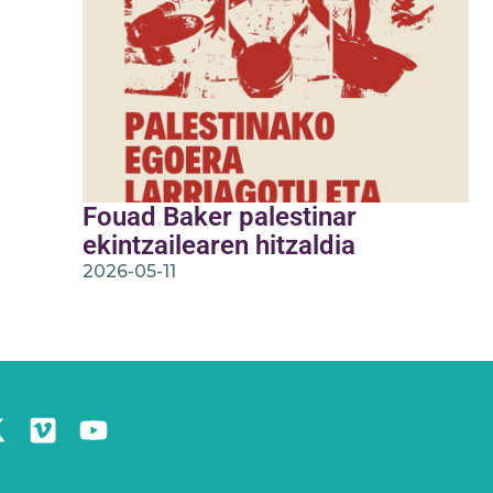
Fouad Baker palestinar
ekintzailearen hitzaldia
2026-05-11