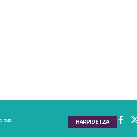
es.eus
HARPIDETZA