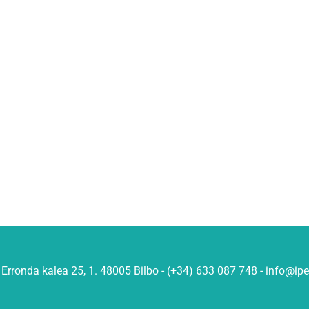
Erronda kalea 25, 1. 48005 Bilbo - (+34) 633 087 748 - info@ip