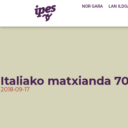
NOR GARA
LAN ILDO
Italiako matxianda 7
2018-09-17