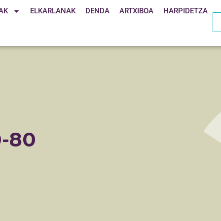
AK
ELKARLANAK
DENDA
ARTXIBOA
HARPIDETZA
0-80