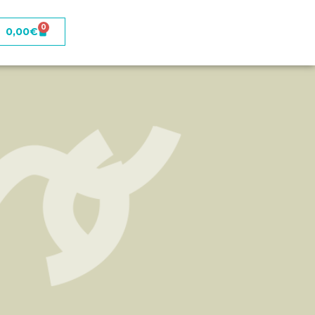
0
0,00
€