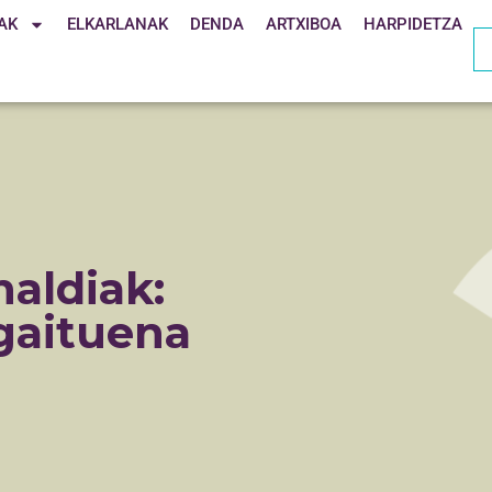
AK
ELKARLANAK
DENDA
ARTXIBOA
HARPIDETZA
naldiak:
gaituena