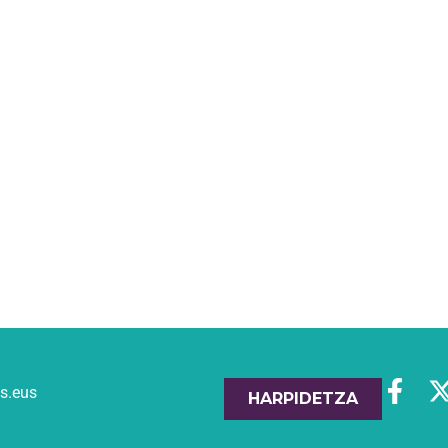
es.eus
HARPIDETZA