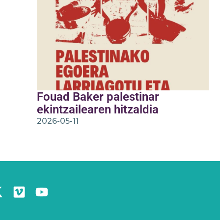
Fouad Baker palestinar
ekintzailearen hitzaldia
2026-05-11