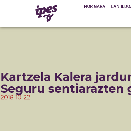
NOR GARA
LAN ILDO
Kartzela Kalera jardu
Seguru sentiarazten 
2018-10-22