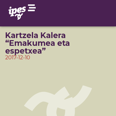
Kartzela Kalera
“Emakumea eta
espetxea”
2017-12-10