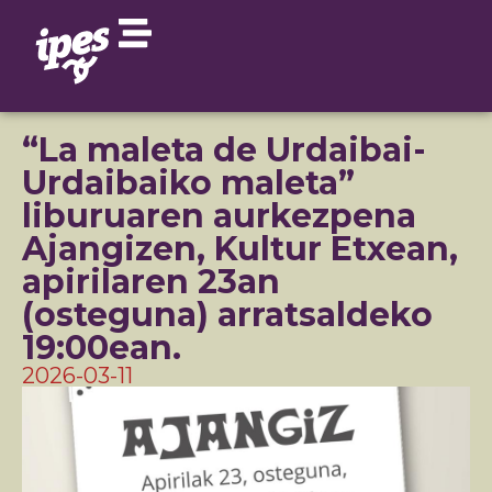
“La maleta de Urdaibai-
Urdaibaiko maleta”
liburuaren aurkezpena
Ajangizen, Kultur Etxean,
apirilaren 23an
(osteguna) arratsaldeko
19:00ean.
2026-03-11