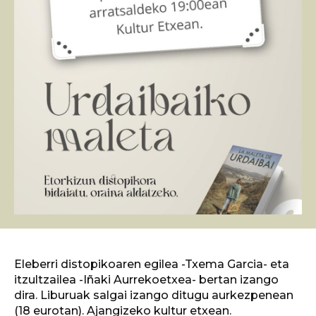
Eleberri distopikoaren egilea -Txema Garcia- eta
itzultzailea -Iñaki Aurrekoetxea- bertan izango
dira. Liburuak salgai izango ditugu aurkezpenean
(18 eurotan). Ajangizeko kultur etxean.