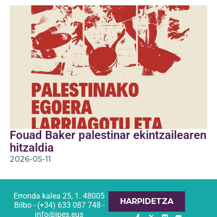
Fouad Baker palestinar ekintzailearen
hitzaldia
2026-05-11
Erronda kalea 25, 1. 48005
HARPIDETZA
Bilbo - (+34) 633 087 748 -
info@ipes.eus