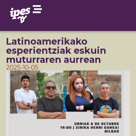
Latinoamerikako
esperientziak eskuin
muturraren aurrean
2025-10-05