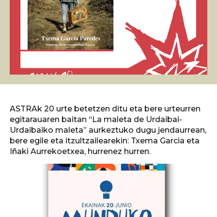
ASTRAk 20 urte betetzen ditu eta bere urteurren
egitarauaren baitan “La maleta de Urdaibai-
Urdaibaiko maleta” aurkeztuko dugu jendaurrean,
bere egile eta itzultzailearekin: Txema Garcia eta
Iñaki Aurrekoetxea, hurrenez hurren.