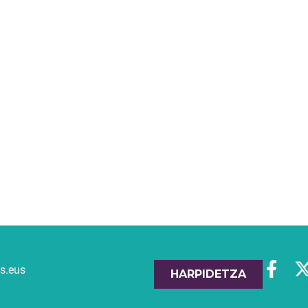
es.eus
HARPIDETZA