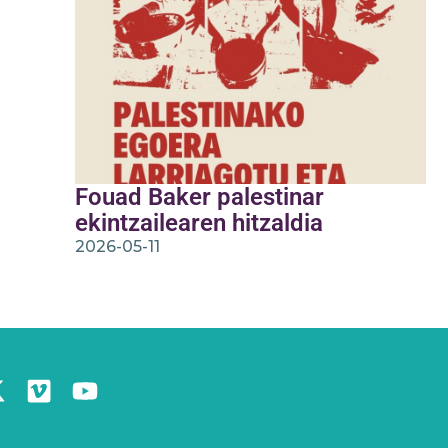
Fouad Baker palestinar
ekintzailearen hitzaldia
2026-05-11