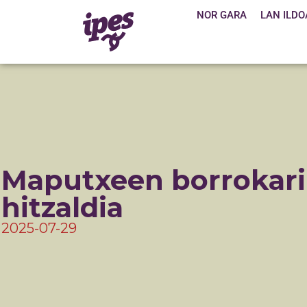
NOR GARA
LAN ILDO
Maputxeen borrokari
hitzaldia
2025-07-29