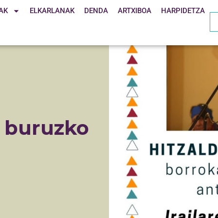
AK
ELKARLANAK
DENDA
ARTXIBOA
HARPIDETZA
 buruzko