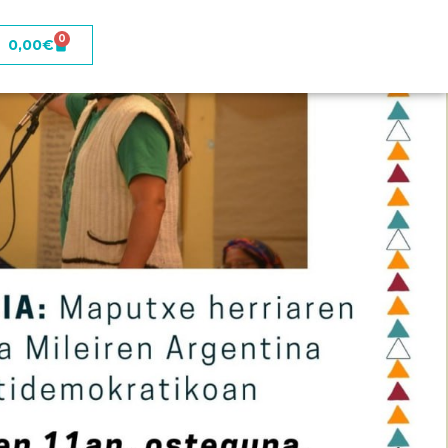
0
0,00
€