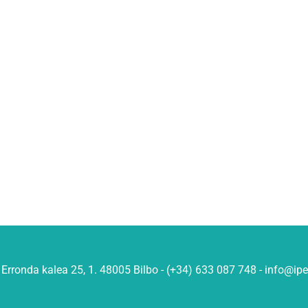
Erronda kalea 25, 1. 48005 Bilbo - (+34) 633 087 748 - info@ip