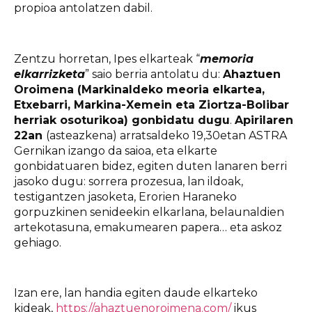
propioa antolatzen dabil.
Zentzu horretan, Ipes elkarteak “
memoria
elkarrizketa
” saio berria antolatu du:
Ahaztuen
Oroimena (Markinaldeko meoria elkartea,
Etxebarri, Markina-Xemein eta Ziortza-Bolibar
herriak osoturikoa) gonbidatu dugu
.
Apirilaren
22an
(asteazkena) arratsaldeko 19,30etan ASTRA
Gernikan izango da saioa, eta elkarte
gonbidatuaren bidez, egiten duten lanaren berri
jasoko dugu: sorrera prozesua, lan ildoak,
testigantzen jasoketa, Erorien Haraneko
gorpuzkinen senideekin elkarlana, belaunaldien
artekotasuna, emakumearen papera… eta askoz
gehiago.
Izan ere, lan handia egiten daude elkarteko
kideak,
https://ahaztuenoroimena.com/
ikus