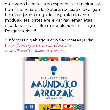
daitekeen bezala. Haien esperientziaren bitartez,
herri-memoriaren lanketaren adibide erakusgarri
berri bat jasoko dugu, irakasgaiak hartzeko
moduak, eta, batez ere, elkar harreman etaa
elkarlana sustatzeko markoak eraikiko ditugu.
Pozgarria zinez!
* Informazio gehiagorako bideo interesgarria:
https://www.youtube.com/watch?
v=ArN7wseDkL4#action=share