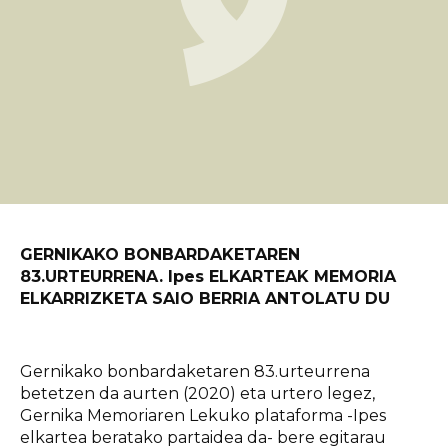
GERNIKAKO BONBARDAKETAREN
83.URTEURRENA. Ipes ELKARTEAK MEMORIA
ELKARRIZKETA SAIO BERRIA ANTOLATU DU
Gernikako bonbardaketaren 83.urteurrena
betetzen da aurten (2020) eta urtero legez,
Gernika Memoriaren Lekuko plataforma -Ipes
elkartea beratako partaidea da- bere egitarau