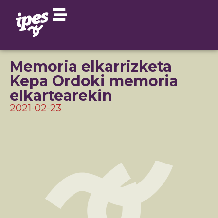
Memoria elkarrizketa
Kepa Ordoki memoria
elkartearekin
2021-02-23