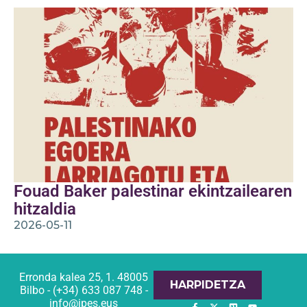
Fouad Baker palestinar ekintzailearen
hitzaldia
2026-05-11
Erronda kalea 25, 1. 48005
HARPIDETZA
Bilbo - (+34) 633 087 748 -
info@ipes.eus