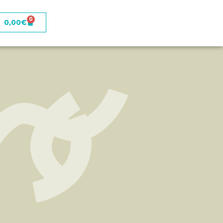
0
0,00
€