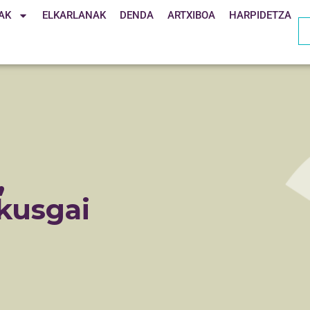
AK
ELKARLANAK
DENDA
ARTXIBOA
HARPIDETZA
,
kusgai