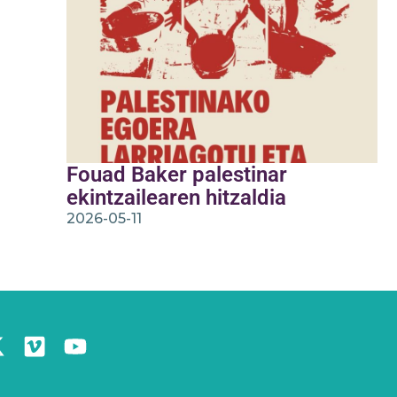
Fouad Baker palestinar
ekintzailearen hitzaldia
2026-05-11