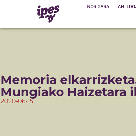
NOR GARA
LAN ILDO
Memoria elkarrizketa
Mungiako Haizetara i
2020-06-15