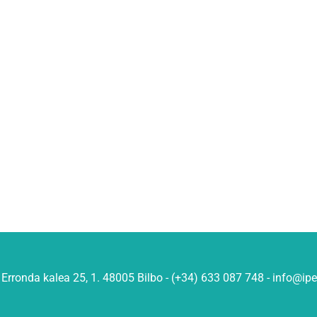
Erronda kalea 25, 1. 48005 Bilbo - (+34) 633 087 748 - info@ip