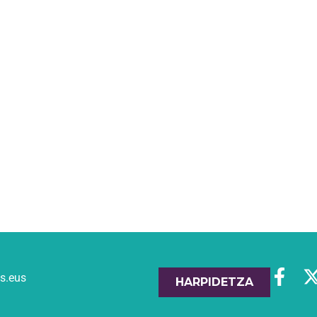
es.eus
HARPIDETZA