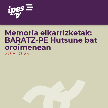
Memoria elkarrizketak:
BARATZ-PE Hutsune bat
oroimenean
2018-10-24