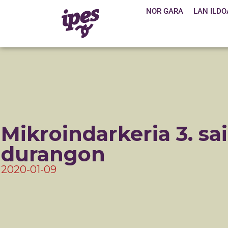
NOR GARA
LAN ILDO
Mikroindarkeria 3. sa
durangon
2020-01-09