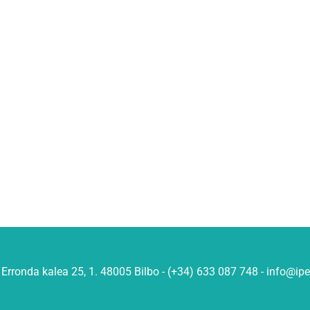
Erronda kalea 25, 1. 48005 Bilbo - (+34) 633 087 748 - info@ip