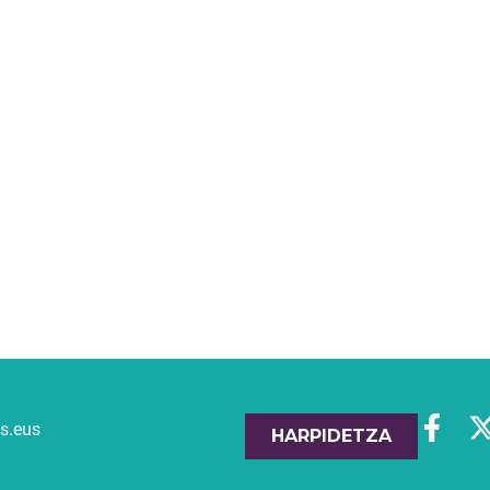
es.eus
HARPIDETZA