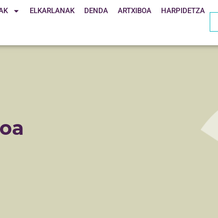
AK
ELKARLANAK
DENDA
ARTXIBOA
HARPIDETZA
ioa