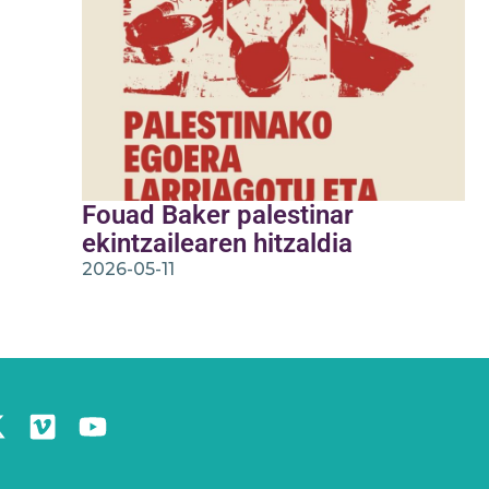
Fouad Baker palestinar
ekintzailearen hitzaldia
2026-05-11