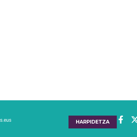
es.eus
HARPIDETZA