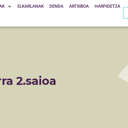
AK
ELKARLANAK
DENDA
ARTXIBOA
HARPIDETZA
ra 2.saioa