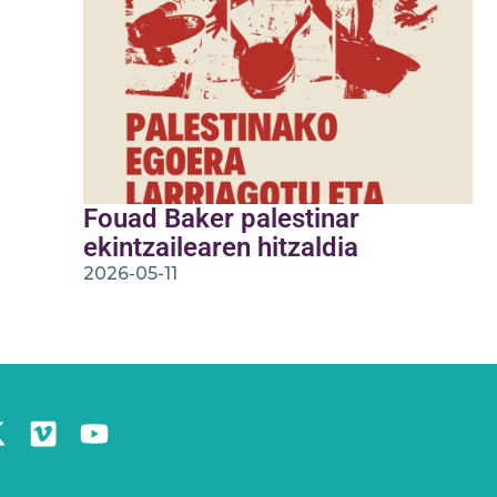
Fouad Baker palestinar
ekintzailearen hitzaldia
2026-05-11