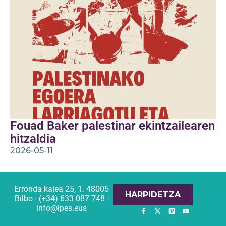
Fouad Baker palestinar ekintzailearen
hitzaldia
2026-05-11
Erronda kalea 25, 1. 48005
HARPIDETZA
Bilbo - (+34) 633 087 748 -
info@ipes.eus