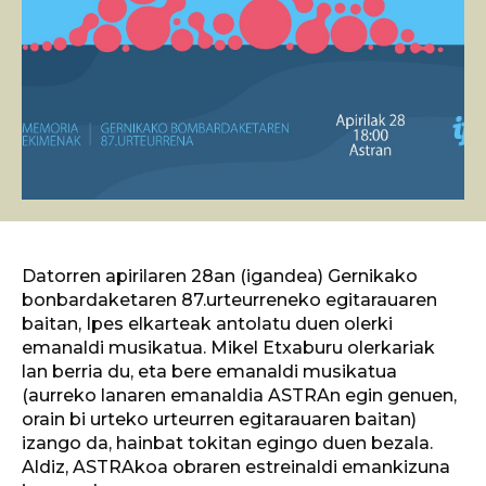
Datorren apirilaren 28an (igandea) Gernikako
bonbardaketaren 87.urteurreneko egitarauaren
baitan, Ipes elkarteak antolatu duen olerki
emanaldi musikatua. Mikel Etxaburu olerkariak
lan berria du, eta bere emanaldi musikatua
(aurreko lanaren emanaldia ASTRAn egin genuen,
orain bi urteko urteurren egitarauaren baitan)
izango da, hainbat tokitan egingo duen bezala.
Aldiz, ASTRAkoa obraren estreinaldi emankizuna