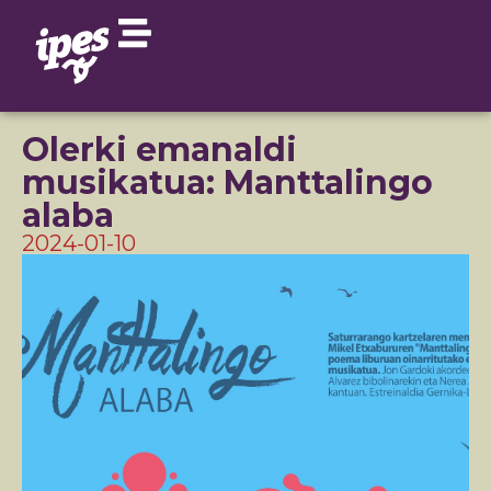
Olerki emanaldi
musikatua: Manttalingo
alaba
2024-01-10