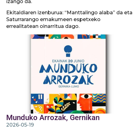
izango da.
Ekitaldiaren izenburua: “Manttalingo alaba” da eta
Saturrarango emakumeen espetxeko
errealitatean oinarritua dago.
Munduko Arrozak, Gernikan
2026-05-19