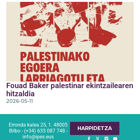
Fouad Baker palestinar ekintzailearen
hitzaldia
2026-05-11
Erronda kalea 25, 1. 48005
HARPIDETZA
Bilbo - (+34) 633 087 748 -
info@ipes.eus