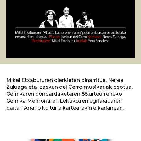
Mikel Etxabururen olerkietan oinarritua, Nerea
Zuluaga eta Izaskun del Cerro musikariak osotua,
Gernikaren bonbardaketaren 85.urteurreneko
Gernika Memoriaren Lekuko.ren egitarauaren
baitan Arrano kultur elkartearekin elkarlanean.