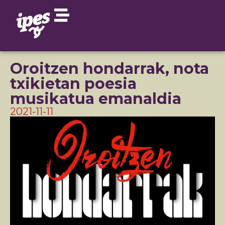
Oroitzen hondarrak, nota
txikietan poesia
musikatua emanaldia
2021-11-11