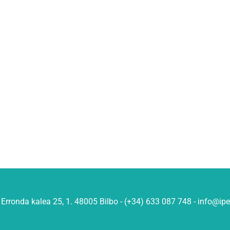
Erronda kalea 25, 1. 48005 Bilbo - (+34) 633 087 748 - info@ip