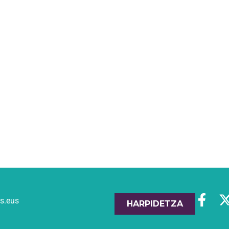
es.eus
HARPIDETZA