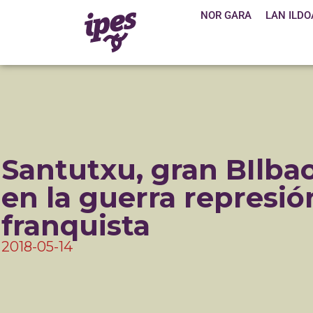
NOR GARA
LAN ILDO
Santutxu, gran BIlba
en la guerra represió
franquista
2018-05-14