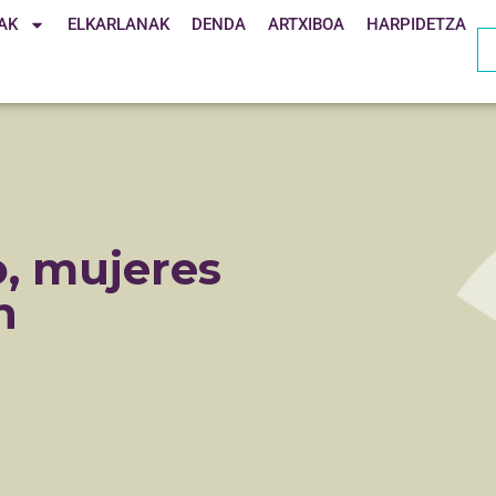
AK
ELKARLANAK
DENDA
ARTXIBOA
HARPIDETZA
o, mujeres
n