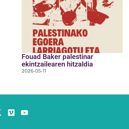
Fouad Baker palestinar
ekintzailearen hitzaldia
2026-05-11