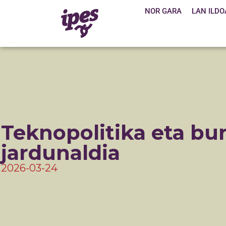
NOR GARA
LAN ILDO
Teknopolitika eta bu
jardunaldia
2026-03-24