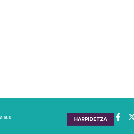
es.eus
HARPIDETZA