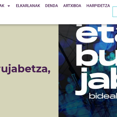
AK
ELKARLANAK
DENDA
ARTXIBOA
HARPIDETZA
rujabetza,