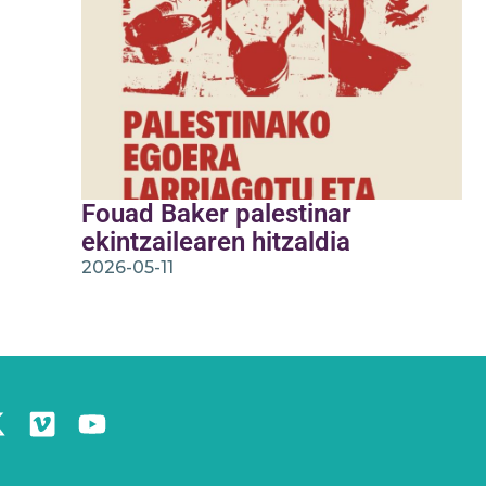
Fouad Baker palestinar
ekintzailearen hitzaldia
2026-05-11