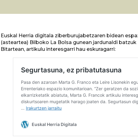
Euskal Herria digitala ziberburujabetzaren bidean espa
(asteartea) Bilboko La Bolsa gunean jardunaldi batzuk 
Bitartean, artikulu interesgarri hau eskuragarri: