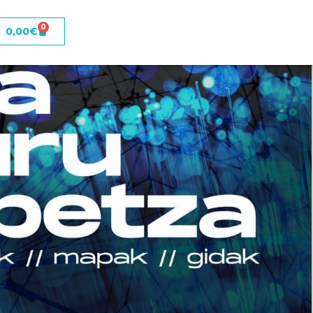
0
0,00
€