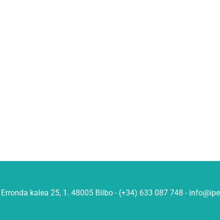
Erronda kalea 25, 1. 48005 Bilbo - (+34) 633 087 748 - info@ip