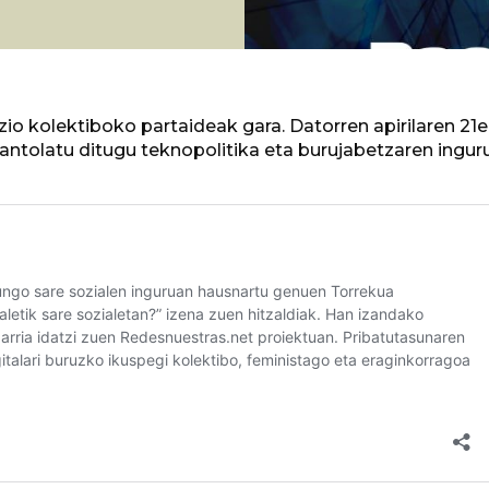
zio kolektiboko partaideak gara. Datorren apirilaren 21
antolatu ditugu teknopolitika eta burujabetzaren ingur