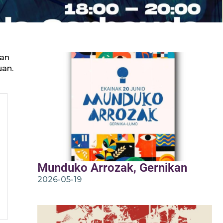
ean
uan.
Munduko Arrozak, Gernikan
2026-05-19