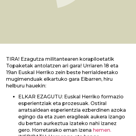
TIRA! Ezagutza militantearen korapiloetatik
Topaketak antolatzen ari gara! Urriaren 18 eta
19an Euskal Herriko zein beste herrialdeetako
mugimenduak elkartuko gara Eibarren, hiru
helburu hauekin:
ELKAR EZAGUTU: Euskal Herriko formazio
esperientziak eta prozesuak. Ostiral
arratsaldean esperientzia ezberdinen azoka
egingo da eta zuen eragileak aukera izango
du bertan aurkeztua izateko nahi izanez
gero. Horretarako eman izena
hemen.