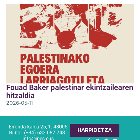
Fouad Baker palestinar ekintzailearen
hitzaldia
2026-05-11
Erronda kalea 25, 1. 48005
HARPIDETZA
Bilbo - (+34) 633 087 748 -
info@ipes.eus