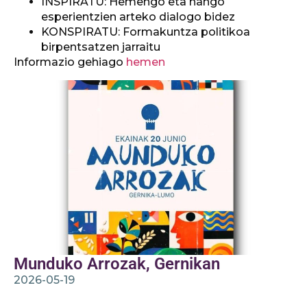
INSPIRATU: Hemengo eta hango
esperientzien arteko dialogo bidez
KONSPIRATU: Formakuntza politikoa
birpentsatzen jarraitu
Informazio gehiago
hemen
Munduko Arrozak, Gernikan
2026-05-19