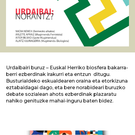
Urdaibairi buruz – Euskal Herriko biosfera bakarra-
berri ezberdinak irakurri eta entzun ditugu.
Busturialdeko eskualdearen oraina eta etorkizuna
eztabaidagai dago, eta bere norabideari buruzko
debate sozialean ahots ezberdinak plazaratu
nahiko genituzke mahai-inguru baten bidez.