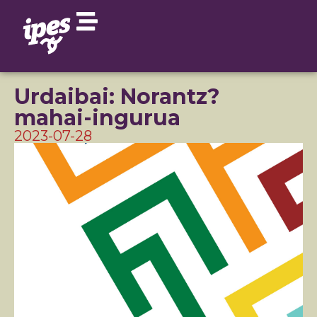
Urdaibai: Norantz?
mahai-ingurua
2023-07-28