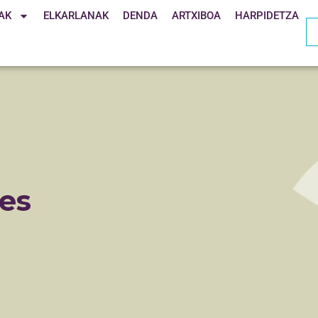
AK
ELKARLANAK
DENDA
ARTXIBOA
HARPIDETZA
es