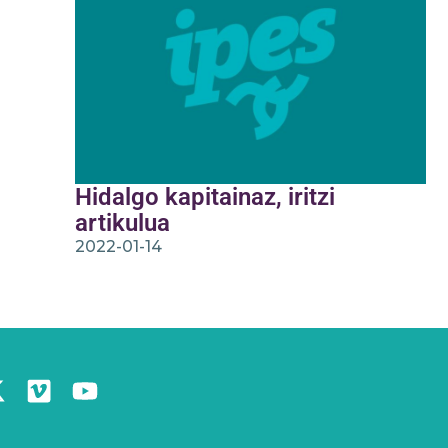
Hidalgo kapitainaz, iritzi
artikulua
2022-01-14