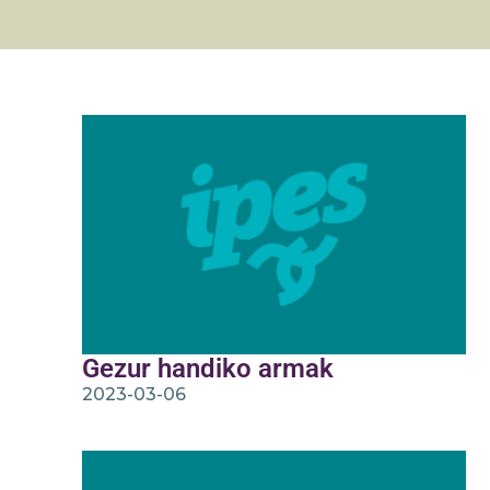
Gezur handiko armak
2023-03-06