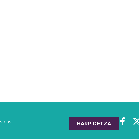
es.eus
HARPIDETZA