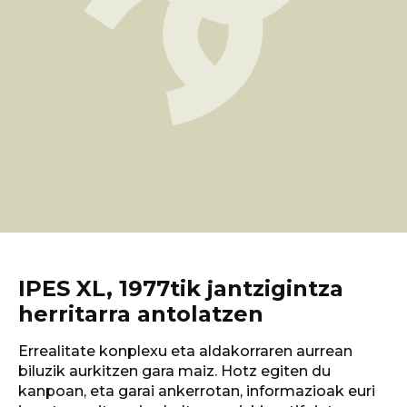
IPES XL,
1977tik jantzigintza
herritarra antolatzen
Errealitate konplexu eta aldakorraren aurrean
biluzik aurkitzen gara maiz. Hotz egiten du
kanpoan, eta garai ankerrotan, informazioak euri