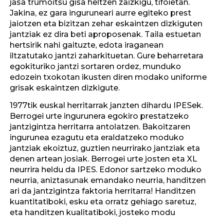
jasa trumoitsu gisa heltzen zaizkigu, tifoietan.
Jakina, ez gara inguruneari aurre egiteko prest
jaiotzen eta bizitzan zehar eskaintzen dizkiguten
jantziak ez dira beti aproposenak. Taila estuetan
hertsirik nahi gaituzte, edota iraganean
iltzatutako jantzi zaharkituetan. Gure beharretara
egokituriko jantzi sortaren ordez, munduko
edozein txokotan ikusten diren modako uniforme
grisak eskaintzen dizkigute.
1977tik euskal herritarrak janzten dihardu IPESek.
Berrogei urte ingurunera egokiro prestatzeko
jantzigintza herritarra antolatzen. Bakoitzaren
ingurunea ezagutu eta eraldatzeko moduko
jantziak ekoiztuz, guztien neurrirako jantziak eta
denen artean josiak. Berrogei urte josten eta XL
neurrira heldu da IPES. Edonor sartzeko moduko
neurria, aniztasunak emandako neurria, handitzen
ari da jantzigintza faktoria herritarra! Handitzen
kuantitatiboki, esku eta orratz gehiago saretuz,
eta handitzen kualitatiboki, josteko modu