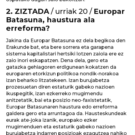
2. ZIZTADA
/ urriak 20 /
Europar
Batasuna, haustura ala
erreforma?
Jakina da Europar Batasuna ez dela begikoa den
Erakunde bat, eta bere sorrera eta garapena
sistema kapitalistari hertsiki lotzen zaiola ere ez
zaio inori eskapatzen. Dena dela, gero eta
gatazka gehiagoren erdigunean kokatzen da
europaren etorkizun politikoa nondik-norakoa
izan beharko litzatekeen. Izan burujabetza
prozesuetan diren estaturik gabeko nazioen
ikuspegitik, izan ezkerreko mugimendu
anitzetatik, bai eta posizio neo-faxistetatik,
Europar Batasunaren haustura edo erreforma
galdera gero eta arruntagoa da. Hausteskundeak
eurak ate-joka izanik, europako ezker
mugimenduen eta estaturik gabeko nazioen
burujabetza indarren posizioak ezagutzea nahiko