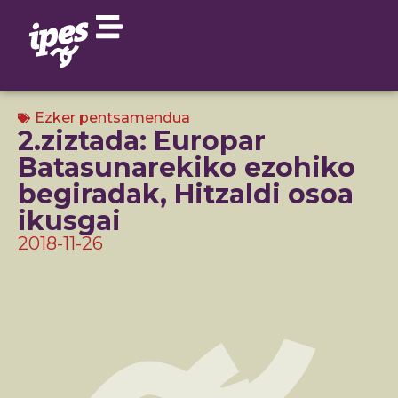
Ezker pentsamendua
2.ziztada: Europar
Batasunarekiko ezohiko
begiradak, Hitzaldi osoa
ikusgai
2018-11-26