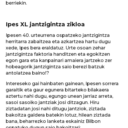
berriekin.
Ipes XL jantzigintza zikloa
Ipesen 40. urteurrena ospatzeko jantzigintza
herritarra zabaltzea eta azkartzea hartu dugu
xede, Ipes bera eraldatuz. Urte osoan zehar
jantzigintza faktoria handitzen eta egokitzen
egon gara eta kanpainari amaiera jartzeko zer
hobeagorik jantzigintza saio berezi batzuk
antolatzea baino!?
Intereseko gai hainbaten gainean, Ipesen sorrera
garaitik eta gaur egunera bitarteko bilakaera
aztertu nahi dugu, egungo unean jarriaz arreta,
sasoi sasoiko jantziak josi ditzagun. Hiru
ziztadatan josi nahi ditugu jantziok, ziztada
bakoitza galdera batekin lotuz, hilean ziztada
bana, beharrezko lanketa eskainiz Bilbon
ospatuko dugun saio bakoitzari: