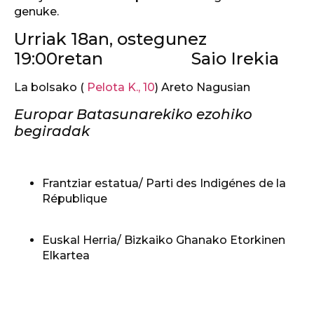
genuke.
Urriak 18an, ostegunez
19:00retan Saio Irekia
La bolsako (
Pelota K., 10
) Areto Nagusian
Europar Batasunarekiko ezohiko
begiradak
Frantziar estatua/ Parti des Indigénes de la
République
Euskal Herria/ Bizkaiko Ghanako Etorkinen
Elkartea