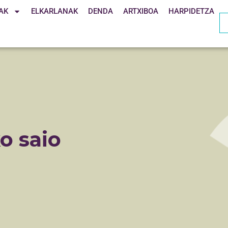
AK
ELKARLANAK
DENDA
ARTXIBOA
HARPIDETZA
o saio