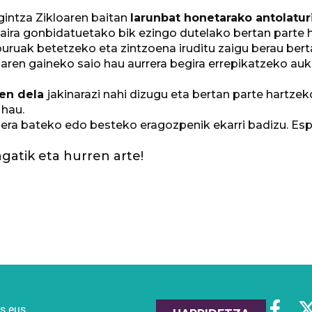
gintza Zikloaren baitan
larunbat honetarako antolatur
ira gonbidatuetako bik ezingo dutelako bertan parte h
buruak betetzeko eta zintzoena iruditu zaigu berau ber
ren gaineko saio hau aurrera begira errepikatzeko auk
zen dela
jakinarazi nahi dizugu eta bertan parte hartzek
 hau.
k era bateko edo besteko eragozpenik ekarri badizu. Es
agatik eta hurren arte!
es.eus