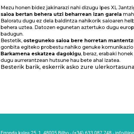
Mezu honen bidez jakinarazi nahi dizugu Ipes XL Jantzi
saioa bertan behera utzi beharrean izan garela
maha
Baloratu dugu ez dela baldintza nahikorik saioaren hel
behera uztea. Datozen egunetan aztertuko dugu europa
badugun.
Bestetik,
osteguneko saioa bere horretan mantent
gonbita egiteko probestu nahiko genuke komunikazio
Barkamena eskatzea dagokigu
, beraz, erabaki hone
dugu aurrerantzean hutsune hau bete ahal izatea.
Besterik barik, eskerrik asko zure ulerkortasun
Erronda kalea 25, 1. 48005 Bilbo - (+34) 633 087 748 - info@ip