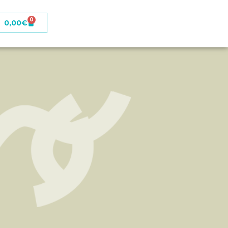
0
0,00
€