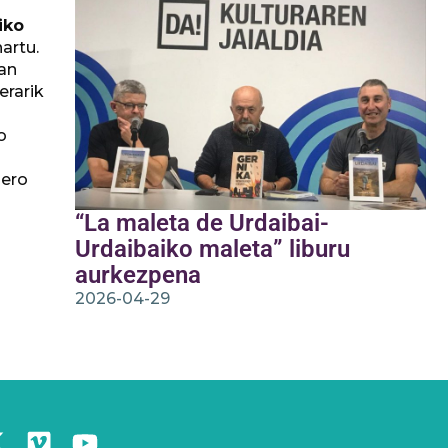
iko
artu.
tan
erarik
o
pero
“La maleta de Urdaibai-
Urdaibaiko maleta” liburu
aurkezpena
2026-04-29