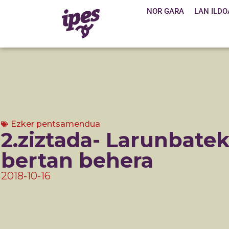
NOR GARA
LAN ILDO
Ezker pentsamendua
2.ziztada- Larunbatek
bertan behera
2018-10-16