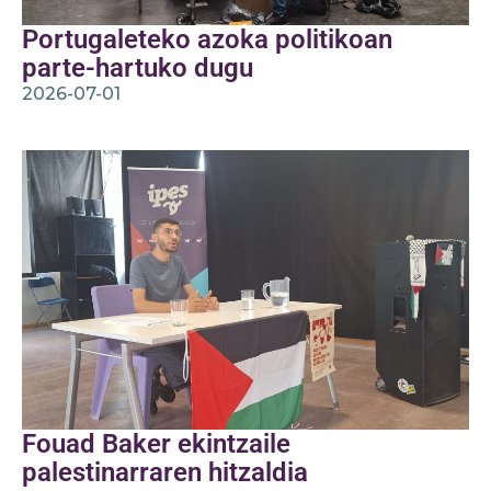
Portugaleteko azoka politikoan
parte-hartuko dugu
2026-07-01
Fouad Baker ekintzaile
palestinarraren hitzaldia