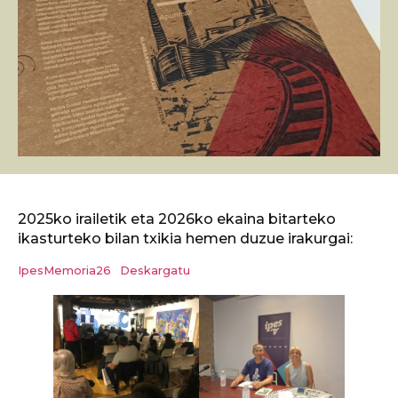
2025ko irailetik eta 2026ko ekaina bitarteko
ikasturteko bilan txikia hemen duzue irakurgai:
IpesMemoria26
Deskargatu