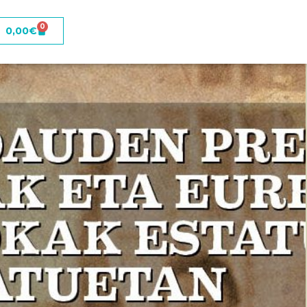
0
0,00
€