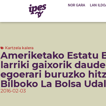
NOR GARA
LAN ILDO
Kartzela kalera
Ameriketako Estatu 
larriki gaixorik daud
egoerari buruzko hitz
Bilboko La Bolsa Uda
2016-02-03