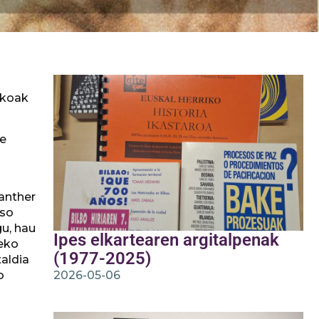
ikoak
te
anther
eso
u, hau
Ipes elkartearen argitalpenak
zeko
(1977-2025)
aldia
o
2026-05-06