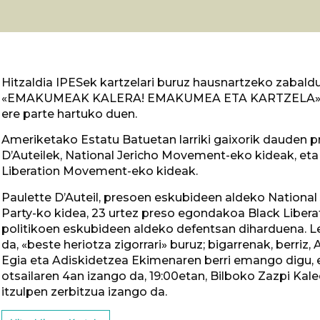
Hitzaldia IPESek kartzelari buruz hausnartzeko zabaldu
«EMAKUMEAK KALERA! EMAKUMEA ETA KARTZELA» jardun
ere parte hartuko duen.
Ameriketako Estatu Batuetan larriki gaixorik dauden 
D’Auteilek, National Jericho Movement-eko kideak, et
Liberation Movement-eko kideak.
Paulette D’Auteil, presoen eskubideen aldeko Nationa
Party-ko kidea, 23 urtez preso egondakoa Black Liber
politikoen eskubideen aldeko defentsan diharduena. 
da, «beste heriotza zigorrari» buruz; bigarrenak, berr
Egia eta Adiskidetzea Ekimenaren berri emango digu, 
otsailaren 4an izango da, 19:00etan, Bilboko Zazpi Kal
itzulpen zerbitzua izango da.