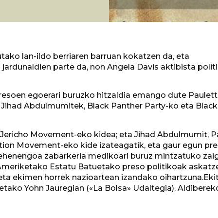
tako lan-ildo berriaren barruan kokatzen da, eta
aldien parte da, non Angela Davis aktibista polit
presoen egoerari buruzko hitzaldia emango dute Paulet
a Jihad Abdulmumitek, Black Panther Party-ko eta Black
l Jericho Movement-eko kidea; eta Jihad Abdulmumit, P
ation Movement-eko kide izateagatik, eta gaur egun pr
Lehenengoa zabarkeria medikoari buruz mintzatuko zaig
iz, Ameriketako Estatu Batuetako preso politikoak askat
eta ekimen horrek nazioartean izandako oihartzuna.Ekit
eetako Yohn Jauregian («La Bolsa» Udaltegia). Aldiberek