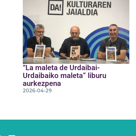
“La maleta de Urdaibai-
Urdaibaiko maleta” liburu
aurkezpena
2026-04-29