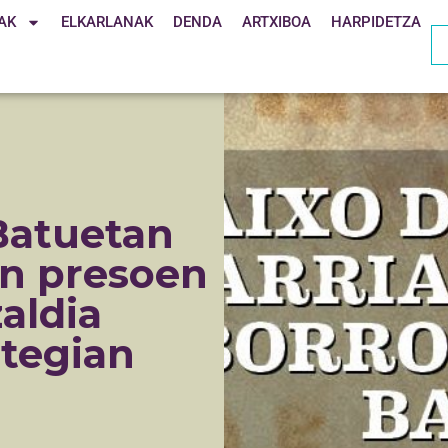
AK
ELKARLANAK
DENDA
ARTXIBOA
HARPIDETZA
Batuetan
en presoen
aldia
ltegian