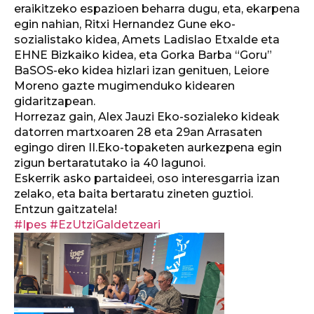
eraikitzeko espazioen beharra dugu, eta, ekarpena
egin nahian, Ritxi Hernandez Gune eko-
sozialistako kidea, Amets Ladislao Etxalde eta
EHNE Bizkaiko kidea, eta Gorka Barba “Goru”
BaSOS-eko kidea hizlari izan genituen, Leiore
Moreno gazte mugimenduko kidearen
gidaritzapean.
Horrezaz gain, Alex Jauzi Eko-sozialeko kideak
datorren martxoaren 28 eta 29an Arrasaten
egingo diren II.Eko-topaketen aurkezpena egin
zigun bertaratutako ia 40 lagunoi.
Eskerrik asko partaideei, oso interesgarria izan
zelako, eta baita bertaratu zineten guztioi.
Entzun gaitzatela!
#Ipes
#EzUtziGaldetzeari