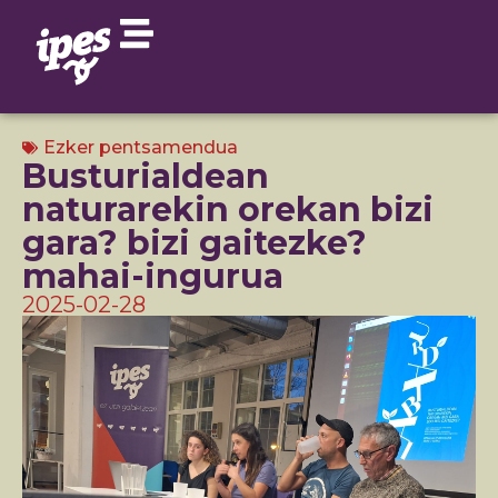
Ezker pentsamendua
Busturialdean
naturarekin orekan bizi
gara? bizi gaitezke?
mahai-ingurua
2025-02-28