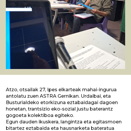
Atzo, otsailak 27, Ipes elkarteak mahai-ingurua
antolatu zuen ASTRA Gernikan. Urdaibai, eta
Busturialdeko etorkizuna eztabaidagai dagoen
honetan, trantsizio eko-sozial justu baterantz
gogoeta kolektiboa egiteko.
Egun dauden ikuskera, langintza eta egitasmoen
bitartez eztabaida eta hausnarketa bateratua