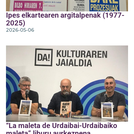
Ipes elkartearen argitalpenak (1977-
2025)
2026-05-06
“La maleta de Urdaibai-Urdaibaiko
maleta” liburu aurkezpena