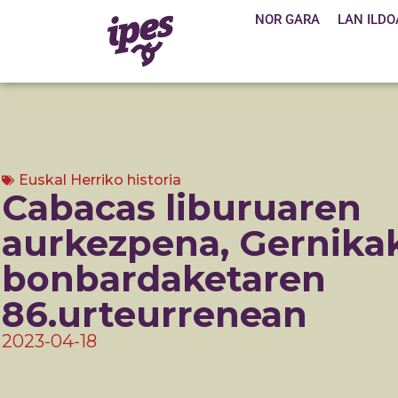
NOR GARA
LAN ILDO
Euskal Herriko historia
Cabacas liburuaren
aurkezpena, Gernika
bonbardaketaren
86.urteurrenean
2023-04-18