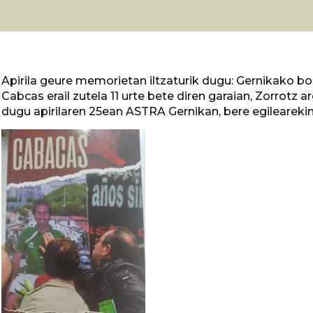
Apirila geure memorietan iltzaturik dugu: Gernikako b
Cabcas erail zutela 11 urte bete diren garaian, Zorrotz a
dugu apirilaren 25ean ASTRA Gernikan, bere egilearekin