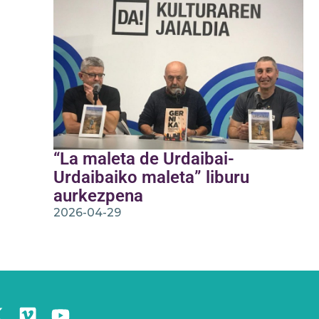
“La maleta de Urdaibai-
Urdaibaiko maleta” liburu
aurkezpena
2026-04-29