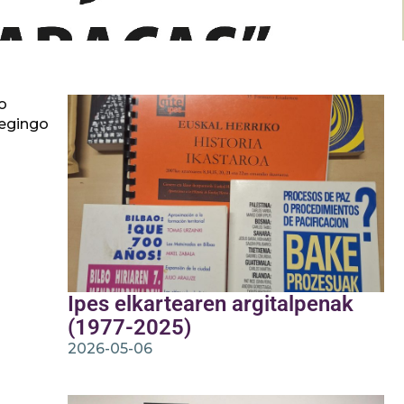
o
 egingo
Ipes elkartearen argitalpenak
(1977-2025)
2026-05-06