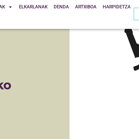
AK
ELKARLANAK
DENDA
ARTXIBOA
HARPIDETZA
ko