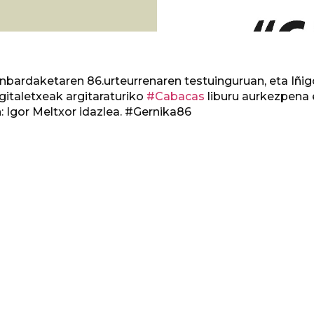
onbardaketaren 86.urteurrenaren testuinguruan, eta Iñig
rgitaletxeak argitaraturiko
#Cabacas
liburu aurkezpena
: Igor Meltxor idazlea. #Gernika86