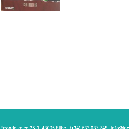
Erronda kalea 25, 1. 48005 Bilbo - (+34) 633 087 748 - info@ip