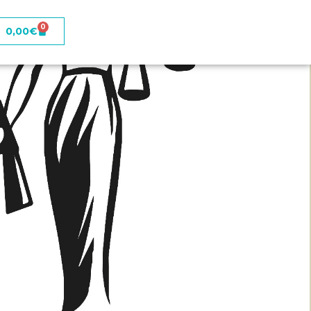
0
0,00
€